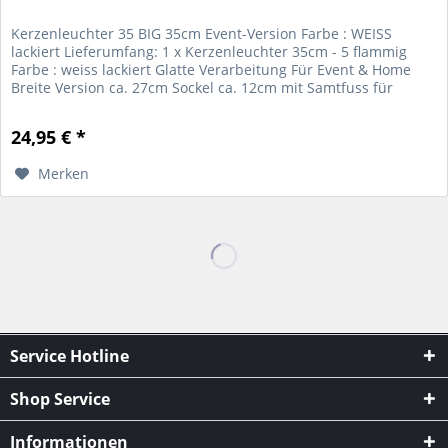
Kerzenleuchter 35 BIG 35cm Event-Version Farbe : WEISS
lackiert Lieferumfang: 1 x Kerzenleuchter 35cm - 5 flammig
Farbe : weiss lackiert Glatte Verarbeitung Für Event & Home
Breite Version ca. 27cm Sockel ca. 12cm mit Samtfuss für
Kerzen...
24,95 € *
Merken
Service Hotline
Shop Service
Informationen