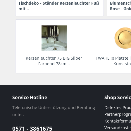
Tischdeko - Ständer Kerzenleuchter Fuß
Blumensch
mit...
Rose - Gold
29,95 € *
6,69 € *
Kerzenleuchter 75 BIG Silber
II WAHL !!! Platztel
Farbend 78cm...
Kunststof
40,95 € *
1,29 € 
Service Hotline
Shop Servi
Telefonische Unterstützung und Beratung
Defektes Pro
Partnerprog
unter:
Kontaktformu
0571 - 3861675
Versandkost