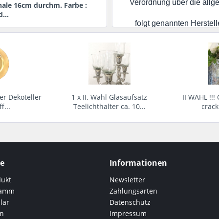
Verordnung über die allg
ale 16cm durchm. Farbe :
...
folgt genannten Herstell
Alle von uns versandte Pr
zutreffenden Gefahrenvorsch
Gebrauchsanleitung / 
ler Dekoteller
1 x II. Wahl Glasaufsatz
II WAHL !!!
f...
Teelichthalter ca. 10...
crackl
Gebr
Gebrauchsanleitung / Leit
*
1,69 € *
g
ce
Informationen
Gebrauchsanleitung /
dukt
Newsletter
Son
ramm
Zahlungsarten
lar
Datenschutz
Gebrauchsanleitung / Leitf
en
Impressum