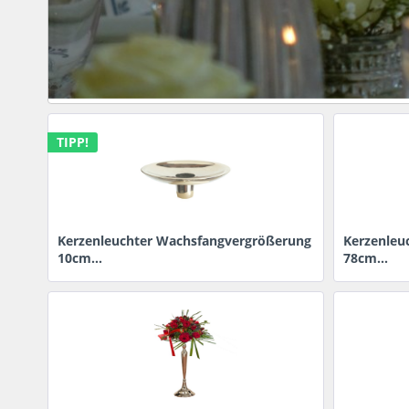
TIPP!
Kerzenleuchter Wachsfangvergrößerung
Kerzenleuc
10cm...
78cm...
Inhalt
1 Stück
(0,00 € * / Stück)
2,69 € *
40,95 € 