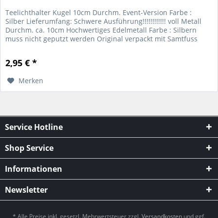
Teelichthalter Kugel 10cm Durchm. Event-Version Farbe :
Silber Lieferumfang: Schwere Ausführung!!!!!!!!!!!! voll Metall
Durchm. ca. 10cm Hochwertiges Edelmetall Farbe : Silbern
muss nicht geputzt werden Original verpackt mit Samtfuss
für...
2,95 € *
Merken
Service Hotline
Shop Service
Informationen
Newsletter
* Alle Preise inkl. gesetzl. Mehrwertsteuer zzgl.
Versandkosten
und ggf.