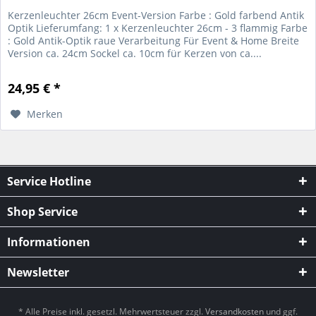
Kerzenleuchter 26cm Event-Version Farbe : Gold farbend Antik
Optik Lieferumfang: 1 x Kerzenleuchter 26cm - 3 flammig Farbe
: Gold Antik-Optik raue Verarbeitung Für Event & Home Breite
Version ca. 24cm Sockel ca. 10cm für Kerzen von ca....
24,95 € *
Merken
Service Hotline
Shop Service
Informationen
Newsletter
* Alle Preise inkl. gesetzl. Mehrwertsteuer zzgl.
Versandkosten
und ggf.