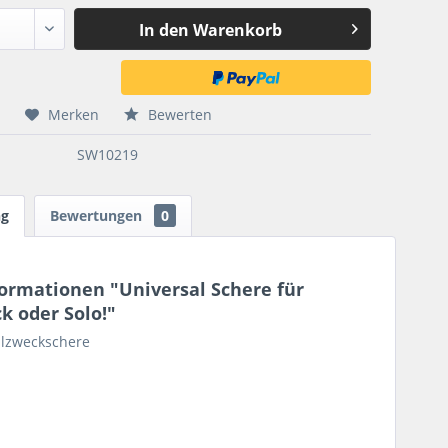
In den
Warenkorb
Merken
Bewerten
SW10219
ng
Bewertungen
0
ormationen "Universal Schere für
k oder Solo!"
llzweckschere