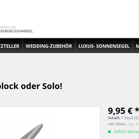
TZTELLER
WEDDING-ZUBEHÖR
LUXUS- SONNENSEGEL
M
lock oder Solo!
9,95 € 
Inhalt:
1 Stück (0,
inkl. MwSt.
zzgl. 
Sofort versan