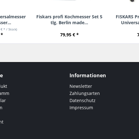
versalmesser
Fiskars profi Kochmesser Set 5
FISKARS Pr
ser...
tlg. Berlin made...
Universa
 € * / Stück)
 *
79,95 € *
ce
Informationen
dukt
Newsletter
ramm
Zahlungsarten
lar
Datenschutz
en
Impressum
ht