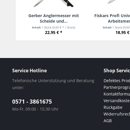
Gerber Anglermesser mit
Fiskars Profi Uni
Scheide und...
Arbeitsmes
Inhalt
1 Stück
(0,00 € * / Stück)
Inhalt
1 Stück
(0,00
22,95 € *
18,95 €
Service Hotline
Shop Servi
Telefonische Unterstützung und Beratung
Defektes Pro
Partnerprog
unter:
Kontaktformu
0571 - 3861675
Versandkost
Rückgabe
Mo-Fr, 09:00 - 15:30 Uhr
Widerrufsrec
AGB