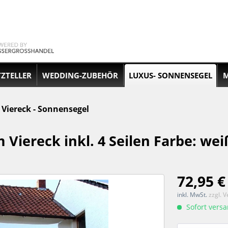
TZTELLER
WEDDING-ZUBEHÖR
LUXUS- SONNENSEGEL
M
Viereck - Sonnensegel
 Viereck inkl. 4 Seilen Farbe: wei
72,95 €
inkl. MwSt.
zzgl. 
Sofort versan