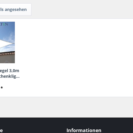
lls angesehen
egel 3,0m
chenklig...
 *
ce
Informationen