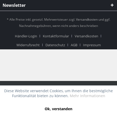
Newsletter
* Alle Preise inkl. gesetzl. Mehrwertsteuer zzgl.
Versandkosten
und ggf.
Nachnahmegebühren, wenn nicht anders beschrieben
Händler-Login
Kontaktformular
Versandkosten
Widerrufsrecht
Datenschutz
AGB
Impressum
Diese Website verwendet Cookies, um Ihnen die bestmögliche
Funktionalität bieten zu können.
Mehr Informationen
Ok, verstanden